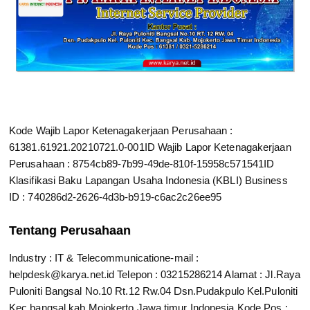
Kode Wajib Lapor Ketenagakerjaan Perusahaan :
61381.61921.20210721.0-001
ID Wajib Lapor Ketenagakerjaan
Perusahaan : 8754cb89-7b99-49de-810f-15958c571541
ID
Klasifikasi Baku Lapangan Usaha Indonesia (KBLI) Business
ID : 740286d2-2626-4d3b-b919-c6ac2c26ee95
Tentang Perusahaan
Industry : IT & Telecommunication
e-mail :
helpdesk@karya.net.id
Telepon : 03215286214
Alamat : Jl.Raya
Puloniti Bangsal No.10 Rt.12 Rw.04 Dsn.Pudakpulo Kel.Puloniti
Kec.bangsal kab.Mojokerto Jawa timur Indonesia Kode Pos :