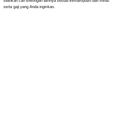
silahkan cari lowongan lainnya sesuai kemampuan dan minat
serta gaji yang Anda inginkan.